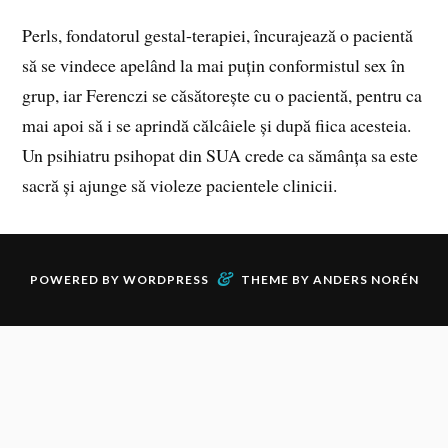
Perls, fondatorul gestal-terapiei, încurajează o pacientă
să se vindece apelând la mai puțin conformistul sex în
grup, iar Ferenczi se căsătorește cu o pacientă, pentru ca
mai apoi să i se aprindă călcâiele și după fiica acesteia.
Un psihiatru psihopat din SUA crede ca sămânța sa este
sacră și ajunge să violeze pacientele clinicii.
&
POWERED BY
WORDPRESS
THEME BY
ANDERS NORÉN