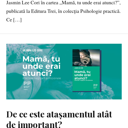
Jasmin Lee Cori în cartea „Mamă, tu unde erai atunci?”,
publicată la Editura Trei, în colecția Psihologie practică.
Ce […]
De ce este atașamentul atât
de important?