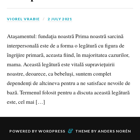
VIOREL VRABIE
2 JULY 2021
Atașamentul: fundaţia noastră Prima noastră sarcină
interpersonală este de a forma o legătură cu figura de
îngrijire primară, aceasta fiind, în majoritatea cazurilor,
mama. Această legătură este vitală supraviețuirii
noastre, deoarece, ca bebeluși, suntem complet
dependenți de altcineva pentru a ne satisface nevoile de
bază. Termenul folosit pentru a discuta această legătură
este, cel mai […]
&
POWERED BY
WORDPRESS
THEME BY
ANDERS NORÉN