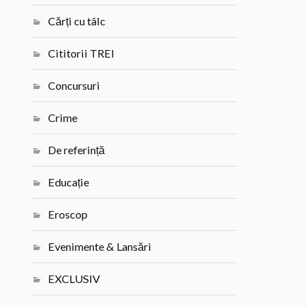
Cărți cu tâlc
Cititorii TREI
Concursuri
Crime
De referință
Educație
Eroscop
Evenimente & Lansări
EXCLUSIV