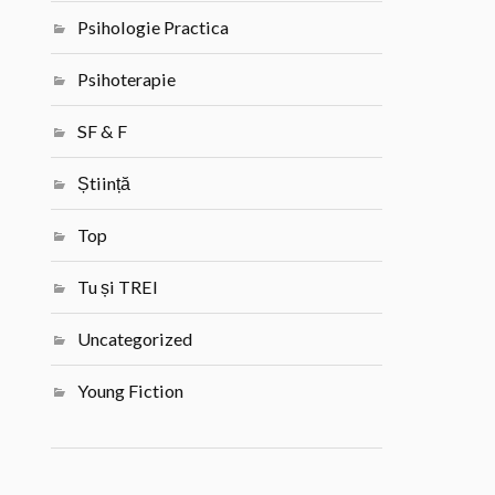
Psihologie Practica
Psihoterapie
SF & F
Știință
Top
Tu și TREI
Uncategorized
Young Fiction