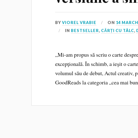
BY
VIOREL VRABIE
ON
14 MARCH
IN
BESTSELLER
,
CĂRȚI CU TÂLC
,
„Mi-am propus să scriu o carte despre 
excepțională. În schimb, a ieșit o car
volumul său de debut, Actul creativ, 
GoodReads la categoria „cea mai bună