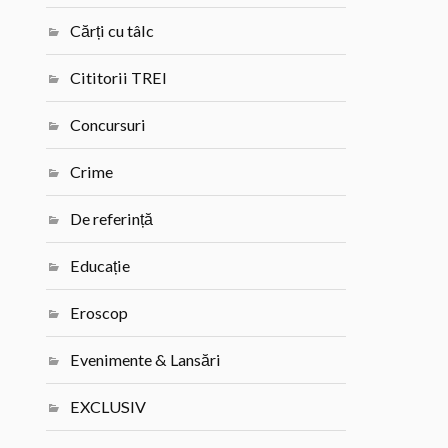
Cărți cu tâlc
Cititorii TREI
Concursuri
Crime
De referință
Educație
Eroscop
Evenimente & Lansări
EXCLUSIV