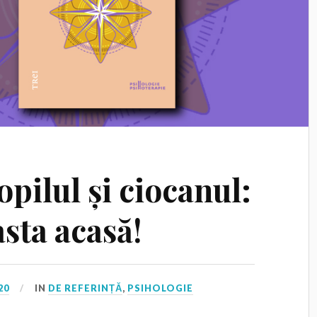
opilul și ciocanul:
asta acasă!
20
IN
DE REFERINȚĂ
,
PSIHOLOGIE