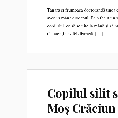
Tânăra și frumoasa doctorandă ținea c
avea în mână ciocanul. Ea a făcut un 
copilului, ca să se uite la mână și să n
Cu atenția astfel distrasă, […]
Copilul silit
Moş Crăciun