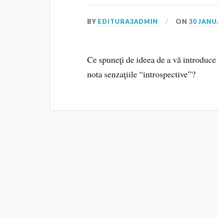
BY
EDITURA3ADMIN
ON
30 JANU
Ce spuneţi de ideea de a vă introduce
nota senzaţiile “introspective”?