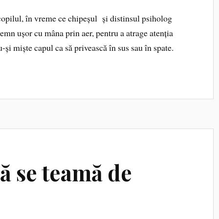
opilul, în vreme ce chipeșul și distinsul psiholog
semn ușor cu mâna prin aer, pentru a atrage atenția
u-și miște capul ca să privească în sus sau în spate.
 să se teamă de