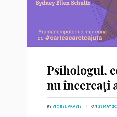
Psihologul, c
nu încercaţi 
BY
VIOREL VRABIE
ON
23 MAY 20