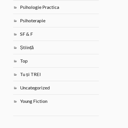
Psihologie Practica
Psihoterapie
SF & F
Știință
Top
Tu și TREI
Uncategorized
Young Fiction