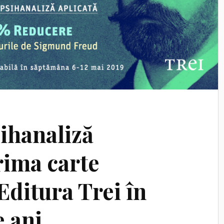
sihanaliză
rima carte
Editura Trei în
e ani