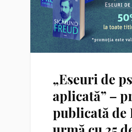
„Eseuri de p
aplicată” – p
publicată de 
urmă cu 25 d