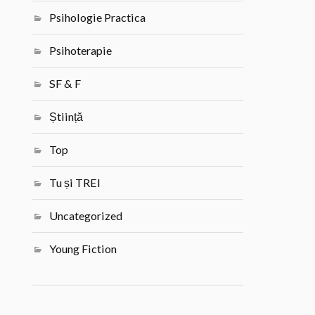
Psihologie Practica
Psihoterapie
SF & F
Știință
Top
Tu și TREI
Uncategorized
Young Fiction