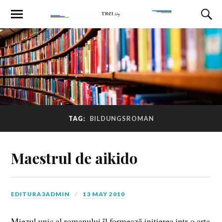
TAG:
BILDUNGSROMAN
Maestrul de aikido
EDITURA3ADMIN
13 MAY 2010
Miezul unic al romanului îl formează iniţierea intr-o arta