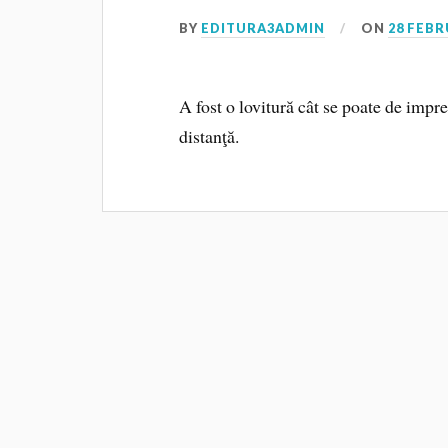
BY
EDITURA3ADMIN
ON
28 FEBR
A fost o lovitură cât se poate de impr
distanţă.