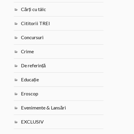
Cărți cu tâlc
Cititorii TREI
Concursuri
Crime
De referință
Educație
Eroscop
Evenimente & Lansări
EXCLUSIV