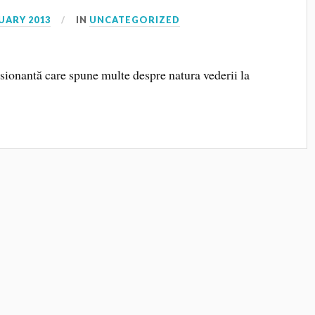
UARY 2013
IN
UNCATEGORIZED
esionantă care spune multe despre natura vederii la