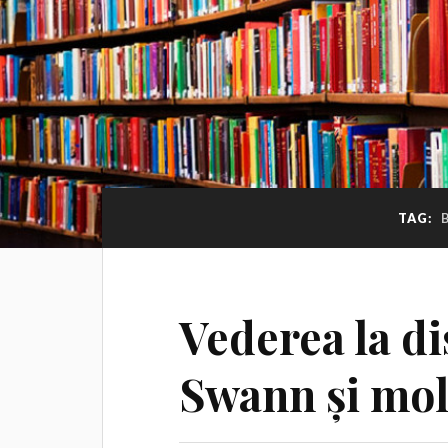
TAG:
Vederea la di
Swann și moli