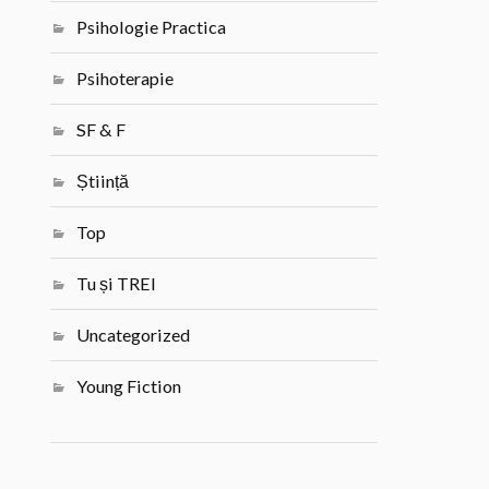
Psihologie Practica
Psihoterapie
SF & F
Știință
Top
Tu și TREI
Uncategorized
Young Fiction