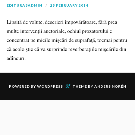
EDITURA3ADMIN
25 FEBRUARY 2014
Lipsită de volute, descrieri împovărătoare, fără prea
multe intervenţii auctoriale, ochiul prozatorului e
concentrat pe micile mişcări de suprafaţă, tocmai pentru
că acolo ştie că va surprinde reverberaţiile mişcările din
adîncuri.
&
POWERED BY
WORDPRESS
THEME BY
ANDERS NORÉN