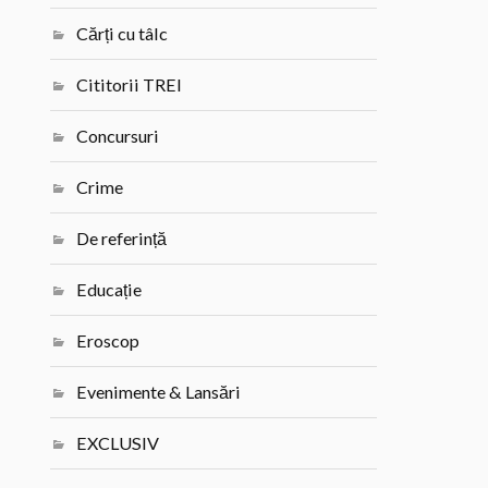
Cărți cu tâlc
Cititorii TREI
Concursuri
Crime
De referință
Educație
Eroscop
Evenimente & Lansări
EXCLUSIV