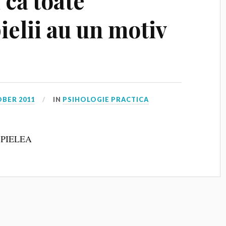
 că toate
elii au un motiv
OBER 2011
IN
PSIHOLOGIE PRACTICA
I PIELEA