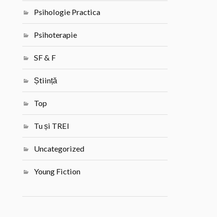
Psihologie Practica
Psihoterapie
SF & F
Știință
Top
Tu și TREI
Uncategorized
Young Fiction