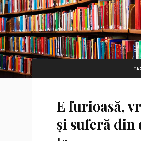
TA
E furioasă, vr
și suferă din