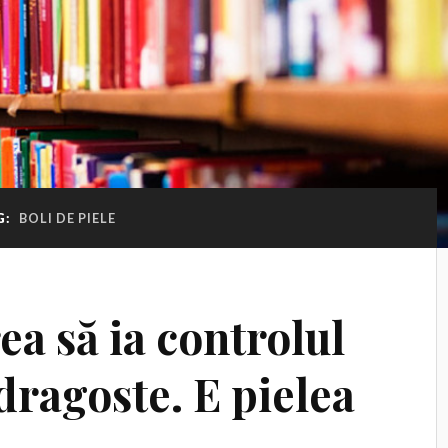
G:
BOLI DE PIELE
ea să ia controlul
 dragoste. E pielea