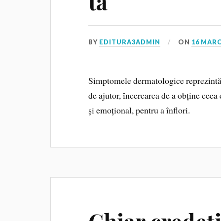
ta
BY
EDITURA3ADMIN
ON
16 MARC
Simptomele dermatologice reprezintă d
de ajutor, încercarea de a obține ceea
și emoțional, pentru a înflori.