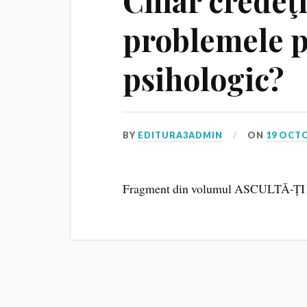
Chiar credeţi
problemele pi
psihologic?
BY
EDITURA3ADMIN
ON
19 OCT
Fragment din volumul ASCULTĂ-Ț