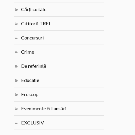
Cărți cu tâlc
Cititorii TREI
Concursuri
Crime
De referință
Educație
Eroscop
Evenimente & Lansări
EXCLUSIV