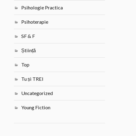
Psihologie Practica
Psihoterapie
SF & F
Știință
Top
Tu și TREI
Uncategorized
Young Fiction