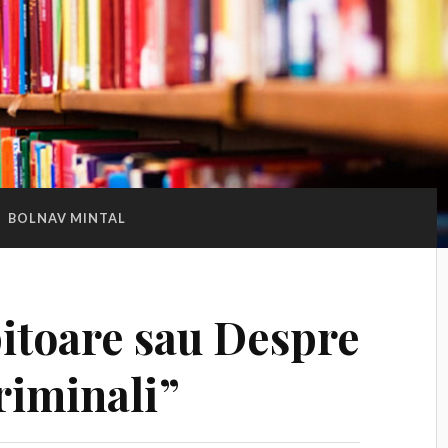
:
BOLNAV MINTAL
pitoare sau Despre
riminali”