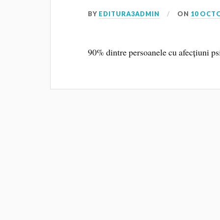
BY
EDITURA3ADMIN
ON
10 OCT
90% dintre persoanele cu afecțiuni ps