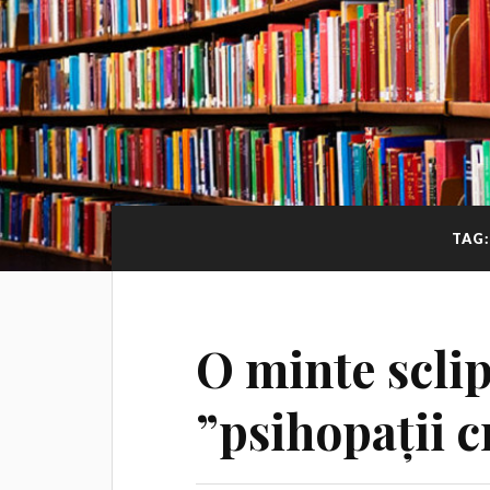
TAG
O minte scli
”psihopații c