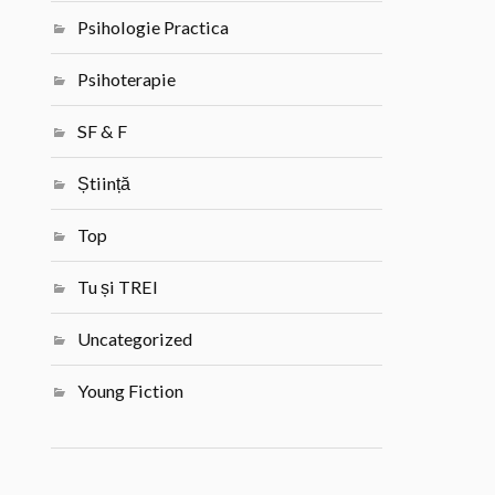
Psihologie Practica
Psihoterapie
SF & F
Știință
Top
Tu și TREI
Uncategorized
Young Fiction