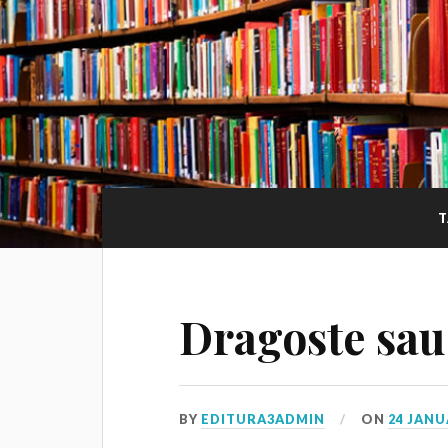
T
Dragoste sa
BY
EDITURA3ADMIN
ON
24 JANU