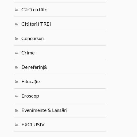
Cărți cu tâlc
Cititorii TREI
Concursuri
Crime
De referință
Educație
Eroscop
Evenimente & Lansări
EXCLUSIV