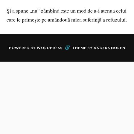
Şi a spune „nu“ zâmbind este un mod de a-i atenua celui
care le primeşte pe amândouă mica suferinţă a refuzului.
&
POWERED BY
WORDPRESS
THEME BY
ANDERS NORÉN