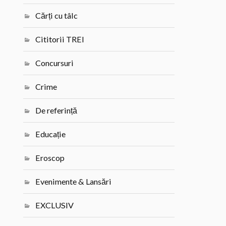
Cărți cu tâlc
Cititorii TREI
Concursuri
Crime
De referință
Educație
Eroscop
Evenimente & Lansări
EXCLUSIV