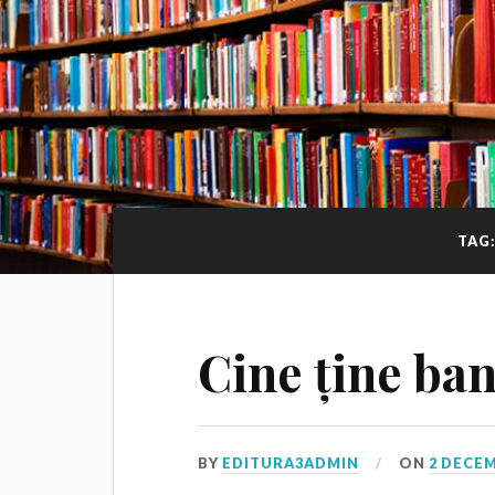
TAG
Cine ține ban
BY
EDITURA3ADMIN
ON
2 DECEM