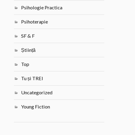
Psihologie Practica
Psihoterapie
SF & F
Știință
Top
Tu și TREI
Uncategorized
Young Fiction