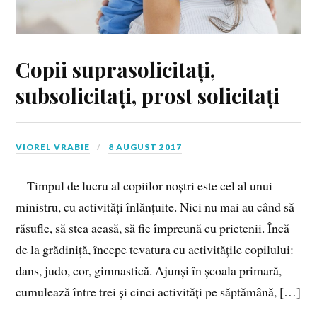
Copii suprasolicitați,
subsolicitați, prost solicitați
VIOREL VRABIE
8 AUGUST 2017
Timpul de lucru al copiilor noștri este cel al unui
ministru, cu activități înlănțuite. Nici nu mai au când să
răsufle, să stea acasă, să fie împreună cu prietenii. Încă
de la grădiniță, începe tevatura cu activitățile copilului:
dans, judo, cor, gimnastică. Ajunși în școala primară,
cumulează între trei și cinci activități pe săptămână, […]