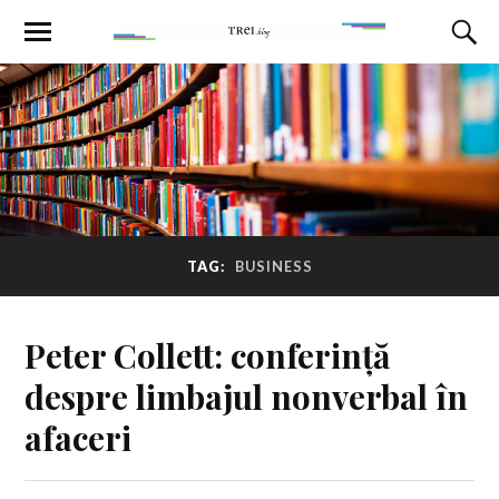
TAG:
BUSINESS
Peter Collett: conferință
despre limbajul nonverbal în
afaceri