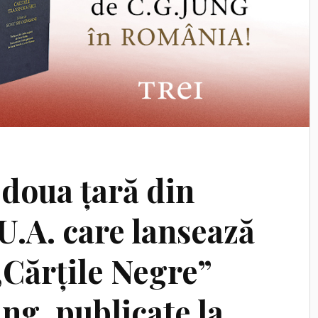
doua țară din
U.A. care lansează
„Cărțile Negre”
ung, publicate la