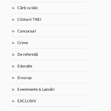
Cărți cu tâlc
Cititorii TREI
Concursuri
Crime
De referință
Educație
Eroscop
Evenimente & Lansări
EXCLUSIV