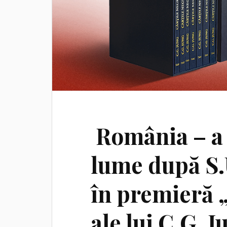
România – a 
lume după S.
în premieră 
ale lui C.G. J