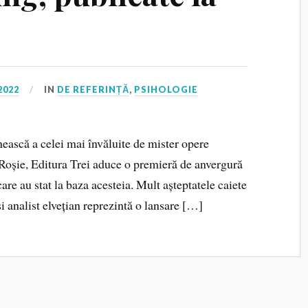
2022
IN
DE REFERINȚĂ
,
PSIHOLOGIE
nească a celei mai învăluite de mister opere
Roșie, Editura Trei aduce o premieră de anvergură
are au stat la baza acesteia. Mult așteptatele caiete
i analist elvețian reprezintă o lansare […]