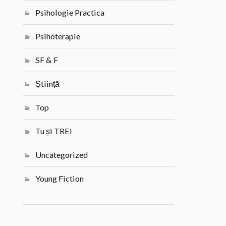
Psihologie Practica
Psihoterapie
SF & F
Știință
Top
Tu și TREI
Uncategorized
Young Fiction