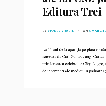
Editura Trei
BY
VIOREL VRABIE
ON
1 MARCH 
La 11 ani de la apariția pe piața româ
semnate de Carl Gustav Jung, Cartea 
prin lansarea celebrelor Cărți Negre, c
de însemnări ale medicului psihiatru ș