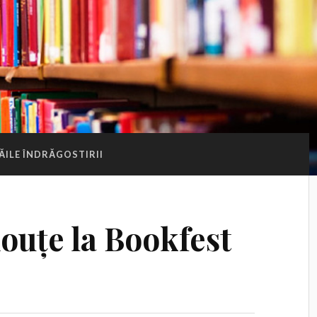
ĂILE ÎNDRĂGOSTIRII
nouțe la Bookfest