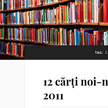
TAG:
C
12 cărți noi-
2011