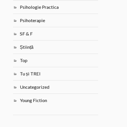
Psihologie Practica
Psihoterapie
SF & F
Știință
Top
Tu și TREI
Uncategorized
Young Fiction