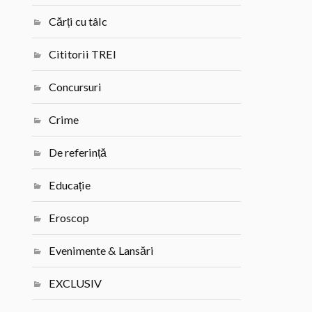
Cărți cu tâlc
Cititorii TREI
Concursuri
Crime
De referință
Educație
Eroscop
Evenimente & Lansări
EXCLUSIV