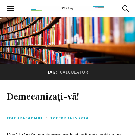
TAG:
CALCULATOR
Demecanizați-vă!
EDITURA3ADMIN
12 FEBRUARY 2014
Dacă luăm în considerare orele şi anii petrecuţi de un