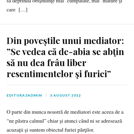
să deprindă obișnuinţe mai cumpătate, mai mature şi
care […]
Din poveștile unui mediator:
”Se vedea că de-abia se abţin
să nu dea frâu liber
resentimentelor şi furiei”
EDITURA3ADMIN
3 AUGUST 2012
O parte din munca noastră de mediatori este aceea de a
“ne păstra calmul” chiar şi atunci când ni se adresează
acuzaţii şi suntem obiectul furiei părţilor.