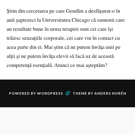
Știm din cercetarea pe care Gendlin a desfășurat-o în
anii șaptezeci la Universitatea Chicago că oamenii care
au rezultate bune în urma terapiei sunt cei care își
trăiesc senzațiile corporale, cei care vin în contact cu
acea parte din ei. Mai știm că ne putem învăța unii pe
alții și ne putem învăța elevii să facă uz de această
competență esențială. Atunci ce mai așteptăm?
&
POWERED BY
WORDPRESS
THEME BY
ANDERS NORÉN