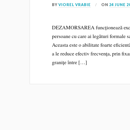
BY
VIOREL VRABIE
ON
24 JUNE 2
DEZAMORSAREA funcționează excelent
persoane cu care ai legături formale sa
Aceasta este o abilitate foarte eficientă
a le reduce efectiv frecvența, prin fix
granițe între […]