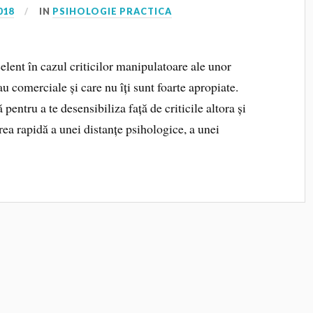
018
IN
PSIHOLOGIE PRACTICA
 în cazul criticilor manipulatoare ale unor
u comerciale și care nu îți sunt foarte apropiate.
 pentru a te desensibiliza față de criticile altora și
area rapidă a unei distanțe psihologice, a unei