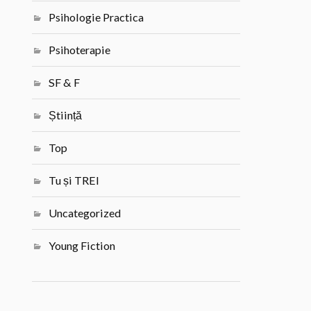
Psihologie Practica
Psihoterapie
SF & F
Știință
Top
Tu și TREI
Uncategorized
Young Fiction