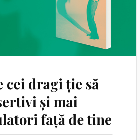
 cei dragi ție să
ertivi și mai
atori față de tine