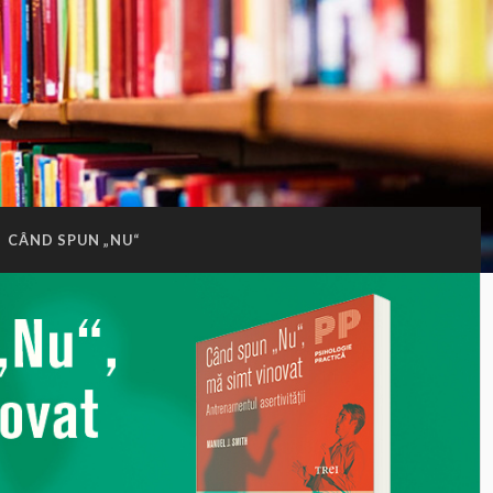
:
CÂND SPUN „NU“