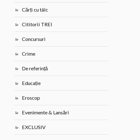
Cărți cu tâlc
Cititorii TREI
Concursuri
Crime
De referință
Educație
Eroscop
Evenimente & Lansări
EXCLUSIV