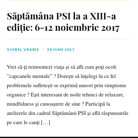
Săptămâna PSI la a XIII-a
ediție: 6-12 noiembrie 2017
VIOREL VRABIE
24 JUNE 2017
Vrei să-ți reinventezi viața și să afli cum poți ocoli
”capcanele mentale” ? Dorești să înțelegi în ce fel
problemele sufletești se exprimă uneori prin simptome
organice ? Ești interesant de noile tehnici de relaxare,
mindfulness și cunoaștere de sine ? Participă la
atelierele din cadrul Săptămânii PSI și află răspunsurile
pe care le cauți […]