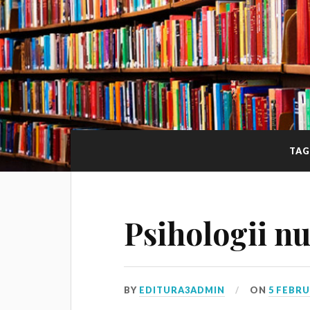
TAG
Psihologii nu
BY
EDITURA3ADMIN
ON
5 FEBRU