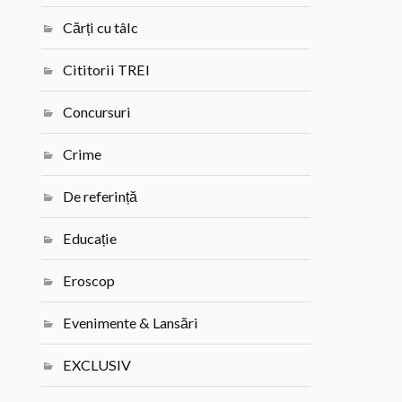
Cărți cu tâlc
Cititorii TREI
Concursuri
Crime
De referință
Educație
Eroscop
Evenimente & Lansări
EXCLUSIV