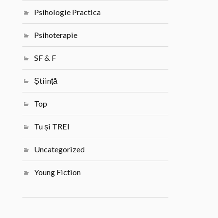
Psihologie Practica
Psihoterapie
SF & F
Știință
Top
Tu și TREI
Uncategorized
Young Fiction