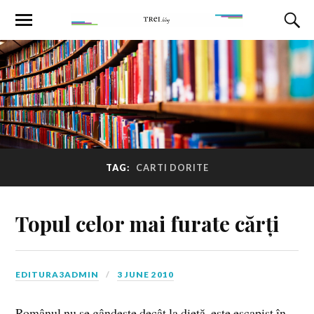
TAG:
CARTI DORITE
Topul celor mai furate cărți
EDITURA3ADMIN
3 JUNE 2010
Românul nu se gândește decât la dietă, este escapist în