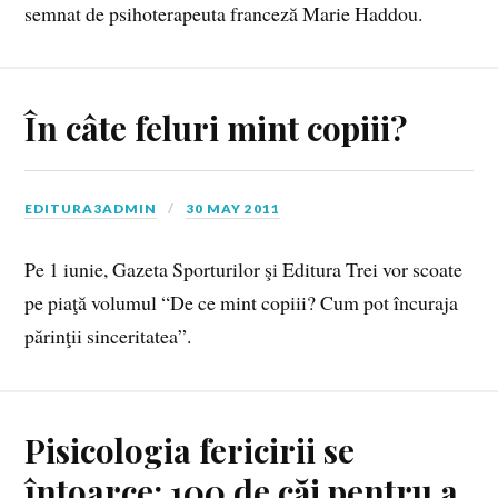
semnat de psihoterapeuta franceză Marie Haddou.
În câte feluri mint copiii?
EDITURA3ADMIN
30 MAY 2011
Pe 1 iunie, Gazeta Sporturilor şi Editura Trei vor scoate
pe piaţă volumul “De ce mint copiii? Cum pot încuraja
părinţii sinceritatea”.
Pisicologia fericirii se
întoarce: 100 de căi pentru a