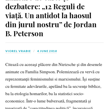
dezbatere: „12 Reguli de
viață. Un antidot la haosul
din jurul nostru” de Jordan
B. Peterson
VIOREL VRABIE
4 JUNE 2018
Citează cu aceeași plăcere din Nietzsche și din desenele
animate cu Familia Simpson. Polemizează cu vervă cu
reprezentanții feminismului si marxismului. Își susține
cu fermitate adevărurile, apelând ba la secvențe biblice,
ba la etologia homarilor, ba la statistici socio-
economice. Într-o lume bulversată, fragmentată și
terorizată de ”corectitudinea politică”, încurajează