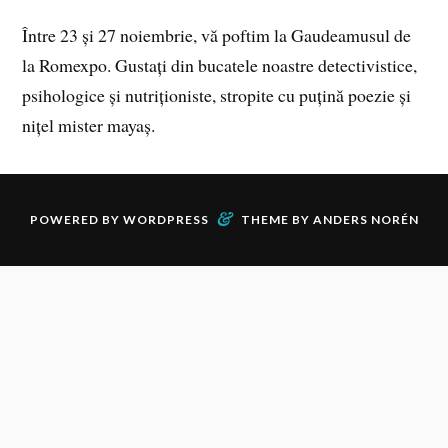
Între 23 și 27 noiembrie, vă poftim la Gaudeamusul de
la Romexpo. Gustați din bucatele noastre detectivistice,
psihologice și nutriționiste, stropite cu puțină poezie și
nițel mister mayaș.
&
POWERED BY
WORDPRESS
THEME BY
ANDERS NORÉN