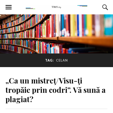
TAG:
CELAN
„Ca un mistreţ/Visu-ţi
tropăie prin codri”. Vă sună a
plagiat?