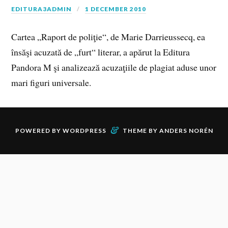
EDITURA3ADMIN
1 DECEMBER 2010
Cartea „Raport de poliţie“, de Marie Darrieussecq, ea
însăşi acuzată de „furt“ literar, a apărut la Editura
Pandora M şi analizează acuzaţiile de plagiat aduse unor
mari figuri universale.
&
POWERED BY
WORDPRESS
THEME BY
ANDERS NORÉN