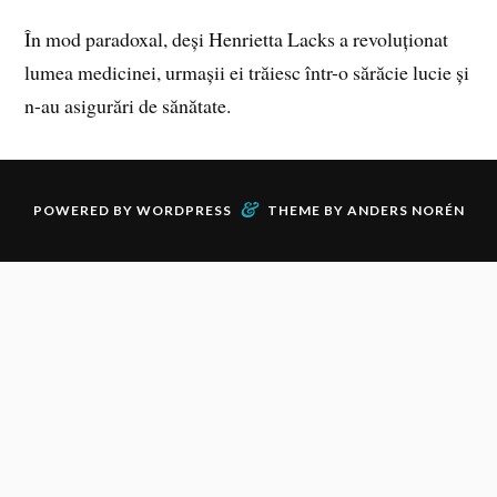
În mod paradoxal, deși Henrietta Lacks a revoluționat
lumea medicinei, urmașii ei trăiesc într-o sărăcie lucie și
n-au asigurări de sănătate.
&
POWERED BY
WORDPRESS
THEME BY
ANDERS NORÉN