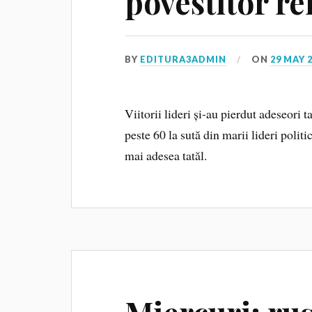
povestitor r
BY
EDITURA3ADMIN
ON
29 MAY 
Viitorii lideri și-au pierdut adeseori 
peste 60 la sută din marii lideri politic
mai adesea tatăl.