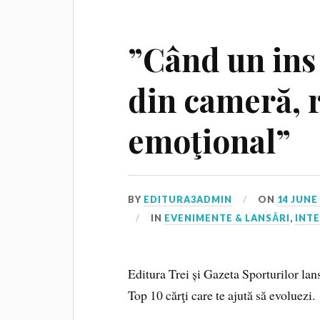
”Când un ins
din cameră, 
emoţional”
BY
EDITURA3ADMIN
ON
14 JUNE
IN
EVENIMENTE & LANSĂRI
,
INTE
Editura Trei și Gazeta Sporturilor la
Top 10 cărţi care te ajută să evoluezi.