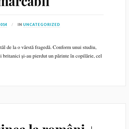
emarcabil
2014
IN
UNCATEGORIZED
tatăl de la o vârstă fragedă. Conform unui studiu,
i britanici și-au pierdut un părinte în copilărie, cel