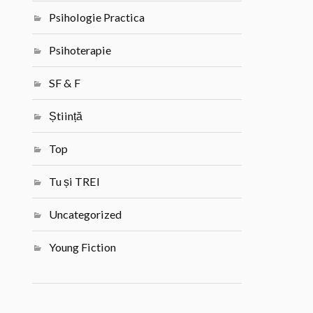
Psihologie Practica
Psihoterapie
SF & F
Știință
Top
Tu și TREI
Uncategorized
Young Fiction