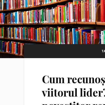
T
Cum recunoșt
viitorul lider