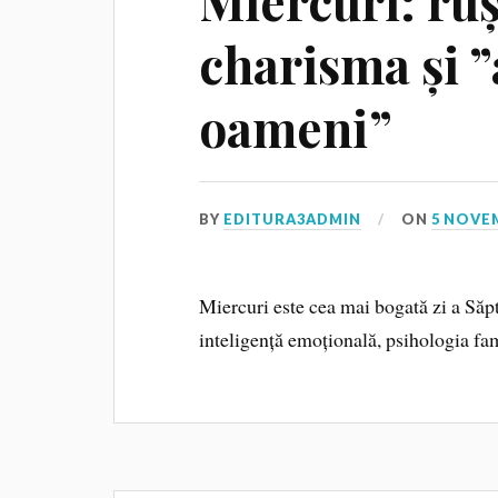
Miercuri: ru
charisma și ”
oameni”
BY
EDITURA3ADMIN
ON
5 NOVE
Miercuri este cea mai bogată zi a Săpt
inteligență emoțională, psihologia fam