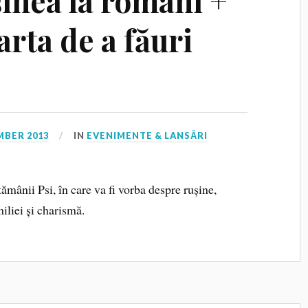
șinea la români +
arta de a făuri
MBER 2013
IN
EVENIMENTE & LANSĂRI
ămânii Psi, în care va fi vorba despre rușine,
iliei și charismă.