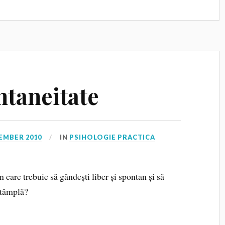
ntaneitate
EMBER 2010
IN
PSIHOLOGIE PRACTICA
în care trebuie să gândești liber și spontan și să
ntâmplă?