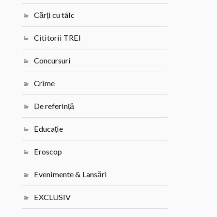
Cărți cu tâlc
Cititorii TREI
Concursuri
Crime
De referință
Educație
Eroscop
Evenimente & Lansări
EXCLUSIV