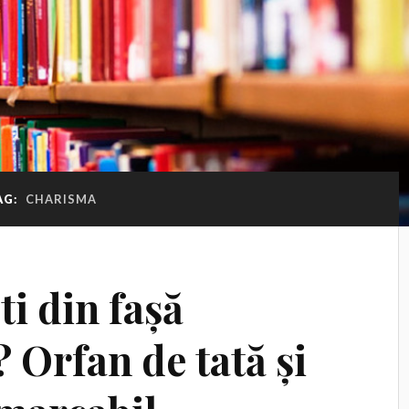
AG:
CHARISMA
i din fașă
? Orfan de tată și