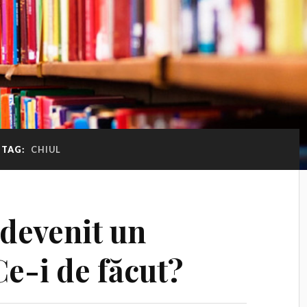
TAG:
CHIUL
 devenit un
e-i de făcut?