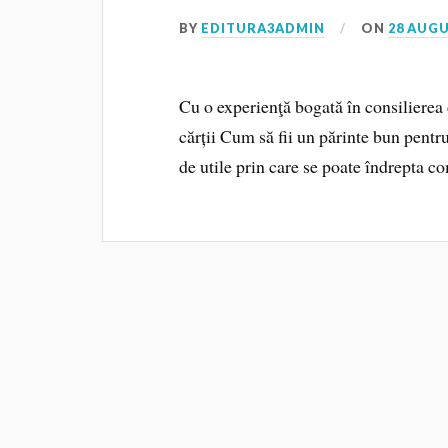
BY
EDITURA3ADMIN
ON
28 AUGU
Cu o experienţă bogată în consiliere
cărții Cum să fii un părinte bun pent
de utile prin care se poate îndrepta c