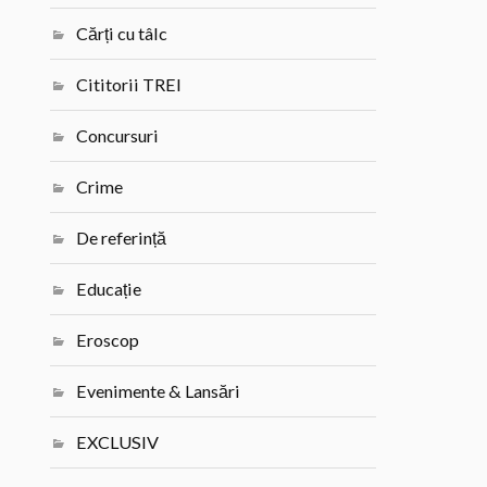
Cărți cu tâlc
Cititorii TREI
Concursuri
Crime
De referință
Educație
Eroscop
Evenimente & Lansări
EXCLUSIV