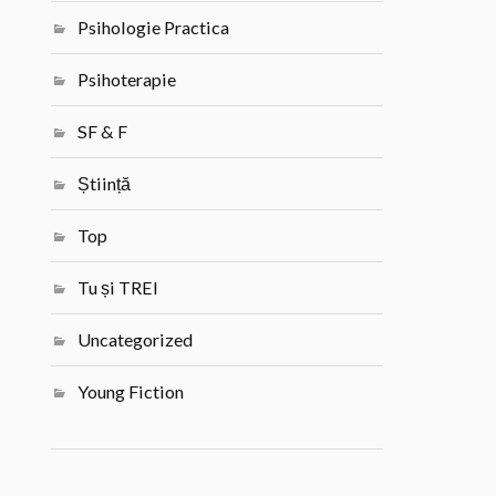
Psihologie Practica
Psihoterapie
SF & F
Știință
Top
Tu și TREI
Uncategorized
Young Fiction