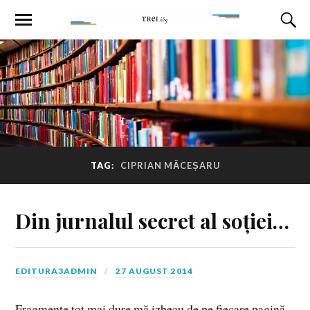
TAG:
CIPRIAN MĂCEȘARU
Din jurnalul secret al soției…
EDITURA3ADMIN
27 AUGUST 2014
Fragmente tot mai dure mă izbeau de pe fiecare pagină