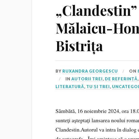
„Clandestin”
Mălaicu-Hond
Bistrița
BY
RUXANDRA GEORGESCU
ON
IN
AUTORII TREI
,
DE REFERINȚĂ
LITERATURĂ
,
TU ȘI TREI
,
UNCATEGO
Sâmbătă, 16 noiembrie 2024, ora 18.00,
sunteți așteptați lansarea noului rom
Clandestin.Autorul va intra în dialog
de autografe. „Îmi amintesc că o vreme