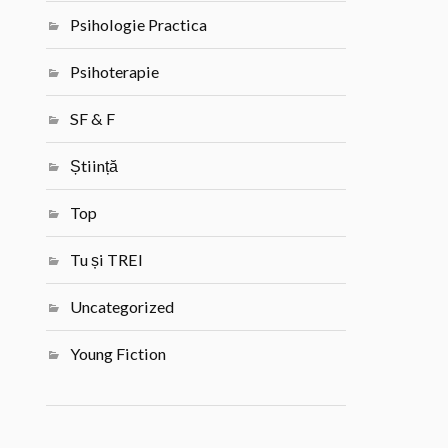
Psihologie Practica
Psihoterapie
SF & F
Știință
Top
Tu și TREI
Uncategorized
Young Fiction