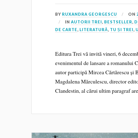
BY
RUXANDRA GEORGESCU
ON
IN
AUTORII TREI
,
BESTSELLER
,
D
DE CARTE
,
LITERATURĂ
,
TU ȘI TREI
,
Editura Trei vă invită vineri, 6 decembr
evenimentul de lansare a romanului C
autor participă Mircea Cărtărescu ș
Magdalena Mărculescu, director editor
Clandestin, al cărui ultim paragraf are