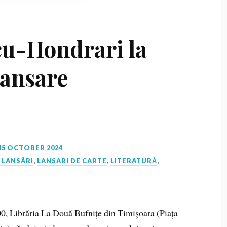
u-Hondrari la
lansare
15 OCTOBER 2024
 LANSĂRI
,
LANSARI DE CARTE
,
LITERATURĂ
,
0, Librăria La Două Bufnițe din Timișoara (Piața