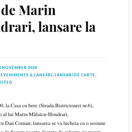
 de Marin
rari, lansare la
8 NOVEMBER 2024
,
EVENIMENTE & LANSĂRI
,
LANSARI DE CARTE
,
RIZED
 la Casa cu bere (Strada Bistricioarei nr.6),
an al lui Marin Mălaicu-Hondrari,
 cu Dan Coman; lansarea se va încheia cu o sesiune
, în fiecare noapte, înainte de culcare, ne jucam