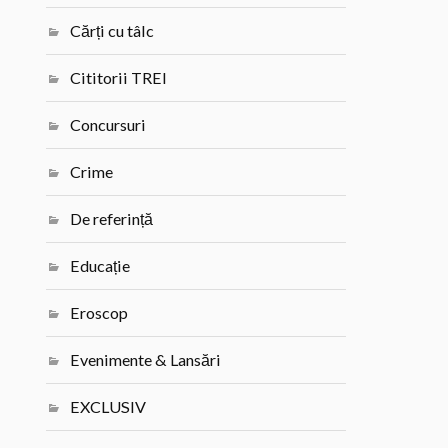
Cărți cu tâlc
Cititorii TREI
Concursuri
Crime
De referință
Educație
Eroscop
Evenimente & Lansări
EXCLUSIV