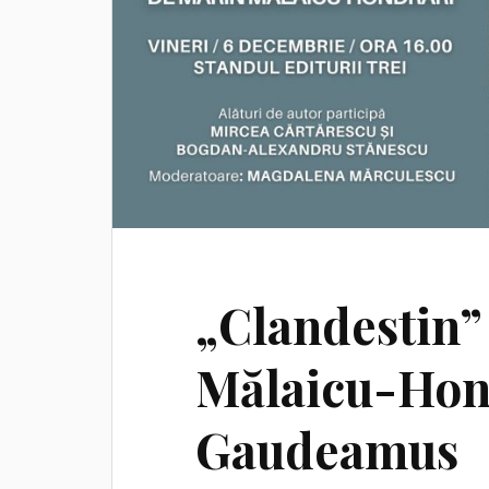
„Clandestin”
Mălaicu-Hond
Gaudeamus