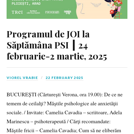
Programul de JOI la
Săptămâna PSI ┃ 24
februarie-2 martie, 2025
VIOREL VRABIE
22 FEBRUARY 2025
BUCUREȘTI (Cărturești Verona, ora 19.00): De ce ne
temem de ceilalți? Măștile psihologice ale anxietății
sociale. / Invitate: Camelia Cavadia – scriitoare, Adela
Marinescu – psihoterapeută / Cărți recomandate:
Măștile fricii – Camelia Cavadia; Cum să ne eliberăm