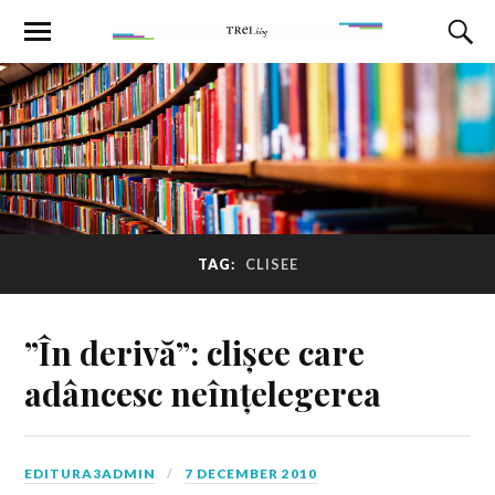
TAG:
CLISEE
”În derivă”: clișee care
adâncesc neînțelegerea
EDITURA3ADMIN
7 DECEMBER 2010