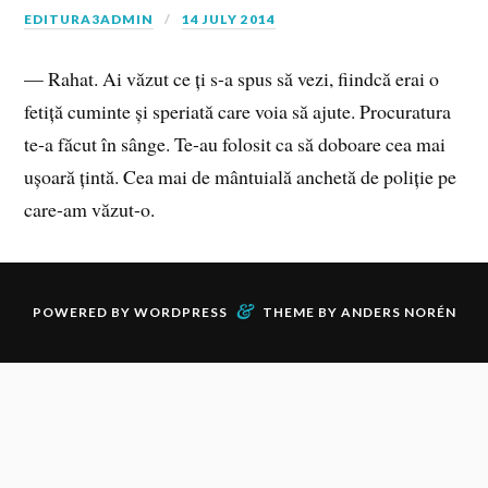
EDITURA3ADMIN
14 JULY 2014
— Rahat. Ai văzut ce ți s-a spus să vezi, fiindcă erai o
fetiță cuminte și speriată care voia să ajute. Procuratura
te-a făcut în sânge. Te-au folosit ca să doboare cea mai
ușoară țintă. Cea mai de mântuială anchetă de poliție pe
care-am văzut-o.
&
POWERED BY
WORDPRESS
THEME BY
ANDERS NORÉN