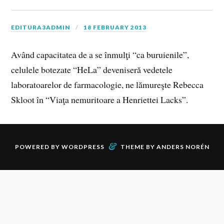
EDITURA3ADMIN
18 FEBRUARY 2013
Având capacitatea de a se înmulţi “ca buruienile”,
celulele botezate “HeLa” deveniseră vedetele
laboratoarelor de farmacologie, ne lămureşte Rebecca
Skloot în “Viaţa nemuritoare a Henriettei Lacks”.
&
POWERED BY
WORDPRESS
THEME BY
ANDERS NORÉN