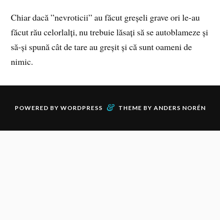
Chiar dacă ”nevroticii” au făcut greșeli grave ori le-au
făcut rău celorlalți, nu trebuie lăsați să se autoblameze și
să-și spună cât de tare au greșit și că sunt oameni de
nimic.
&
POWERED BY
WORDPRESS
THEME BY
ANDERS NORÉN