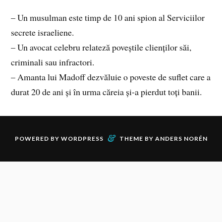
– Un musulman este timp de 10 ani spion al Serviciilor
secrete israeliene.
– Un avocat celebru relateză poveștile clienților săi,
criminali sau infractori.
– Amanta lui Madoff dezvăluie o poveste de suflet care a
durat 20 de ani și în urma căreia și-a pierdut toți banii.
&
POWERED BY
WORDPRESS
THEME BY
ANDERS NORÉN