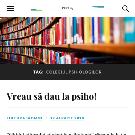
TAG:
COLEGIUL PSIHOLOGILOR
Vreau să dau la psiho!
EDITURA3ADMIN
12 AUGUST 2010
”Ghidul viitorului student la psihologie” răspunde la tot