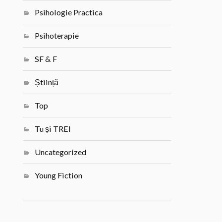
Psihologie Practica
Psihoterapie
SF & F
Știință
Top
Tu și TREI
Uncategorized
Young Fiction