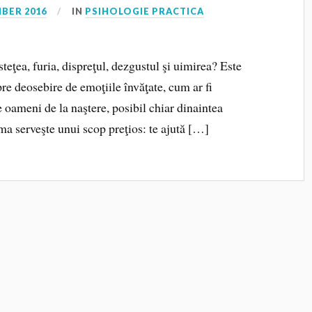
BER 2016
IN
PSIHOLOGIE PRACTICA
teţea, furia, dispreţul, dezgustul şi uimirea? Este
re deosebire de emoţiile învăţate, cum ar fi
e oameni de la naştere, posibil chiar dinaintea
ama serveşte unui scop preţios: te ajută […]