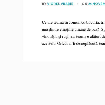
BY
VIOREL VRABIE
ON
24 NOVEM
Ce are teama în comun cu bucuria, tris
una dintre emoţiile umane de bază. Sp
vinovăţia şi ruşinea, teama e alături d
acesteia. Oricât ar fi de neplăcută, te