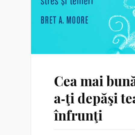
Cea mai bună
a‑ţi depăşi t
înfrunţi