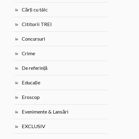
Cărți cu tâlc
Cititorii TREI
Concursuri
Crime
De referință
Educație
Eroscop
Evenimente & Lansări
EXCLUSIV