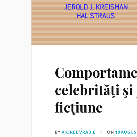
Comportamen
celebrităţi ş
ficţiune
BY
VIOREL VRABIE
ON
18 AUGUS