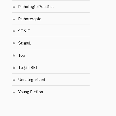
Psihologie Practica
Psihoterapie
SF & F
Știință
Top
Tu și TREI
Uncategorized
Young Fiction