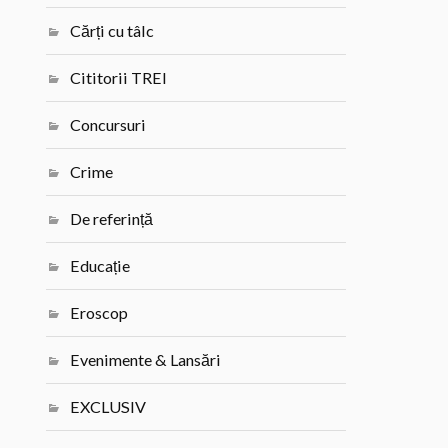
Cărți cu tâlc
Cititorii TREI
Concursuri
Crime
De referință
Educație
Eroscop
Evenimente & Lansări
EXCLUSIV