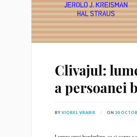
Clivajul: lum
a persoanei 
BY
VIOREL VRABIE
ON
20 OCTOB
Lumea unui borderline, ca şi aceea a un