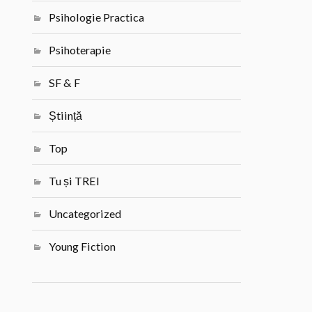
Psihologie Practica
Psihoterapie
SF & F
Știință
Top
Tu și TREI
Uncategorized
Young Fiction