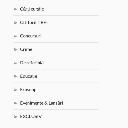
Cărți cu tâlc
Cititorii TREI
Concursuri
Crime
De referință
Educație
Eroscop
Evenimente & Lansări
EXCLUSIV