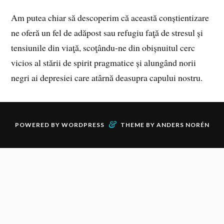
Am putea chiar să descoperim că această conștientizare
ne oferă un fel de adăpost sau refugiu faţă de stresul și
tensiunile din viaţă, scoţându‑ne din obișnuitul cerc
vicios al stării de spirit pragmatice și alungând norii
negri ai depresiei care atârnă deasupra capului nostru.
&
POWERED BY
WORDPRESS
THEME BY
ANDERS NORÉN