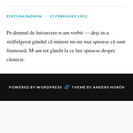
EDITURA3ADMIN
27 FEBRUARY 2013
Pe drumul de întoarcere n-am vorbit — deşi m-a
străfulgerat gândul că nimeni nu-mi mai spusese că sunt
frumoasă. M-am tot gândit la ce îmi spusese despre
căsnicie.
&
POWERED BY
WORDPRESS
THEME BY
ANDERS NORÉN