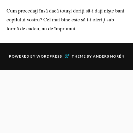
Cum procedaţi însă dacă totuşi doriţi să‑i daţi nişte bani
copilului vostru? Cel mai bine este să i‑i oferiţi sub
formă de cadou, nu de împrumut.
&
POWERED BY
WORDPRESS
THEME BY
ANDERS NORÉN