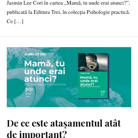
Jasmin Lee Cori în cartea „Mamă, tu unde erai atunci?”,
publicată la Editura Trei, în colecția Psihologie practică.
Ce […]
De ce este atașamentul atât
de important?