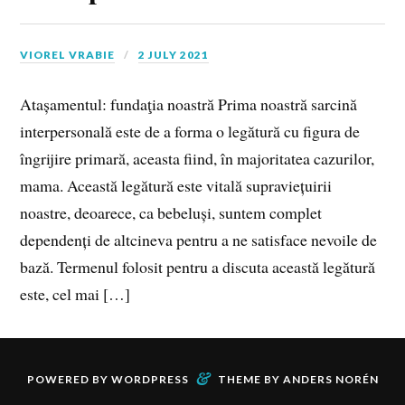
VIOREL VRABIE
2 JULY 2021
Atașamentul: fundaţia noastră Prima noastră sarcină
interpersonală este de a forma o legătură cu figura de
îngrijire primară, aceasta fiind, în majoritatea cazurilor,
mama. Această legătură este vitală supraviețuirii
noastre, deoarece, ca bebeluși, suntem complet
dependenți de altcineva pentru a ne satisface nevoile de
bază. Termenul folosit pentru a discuta această legătură
este, cel mai […]
&
POWERED BY
WORDPRESS
THEME BY
ANDERS NORÉN