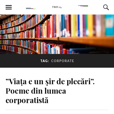
TAG:
CORPORATE
”Viața e un șir de plecări”.
Poeme din lumea
corporatistă