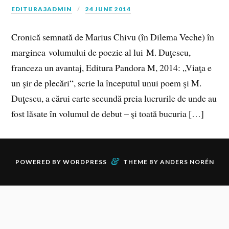
EDITURA3ADMIN
24 JUNE 2014
Cronică semnată de Marius Chivu (în Dilema Veche) în
marginea volumului de poezie al lui M. Duţescu,
franceza un avantaj, Editura Pandora M, 2014: „Viaţa e
un şir de plecări“, scrie la începutul unui poem şi M.
Duţescu, a cărui carte secundă preia lucrurile de unde au
fost lăsate în volumul de debut – şi toată bucuria […]
&
POWERED BY
WORDPRESS
THEME BY
ANDERS NORÉN