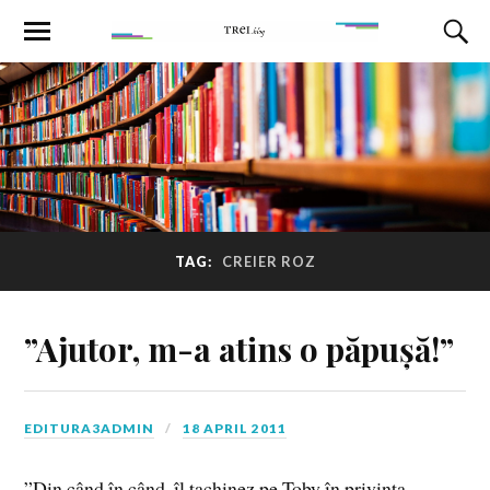
TAG:
CREIER ROZ
”Ajutor, m-a atins o păpușă!”
EDITURA3ADMIN
18 APRIL 2011
”Din când în când, îl tachinez pe Toby în privinţa