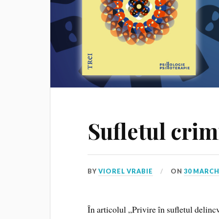
Sufletul crim
BY
VIOREL VRABIE
ON
30 MARCH
În articolul „Privire în sufletul del