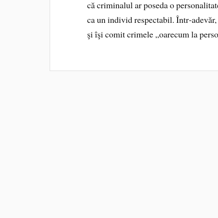
că criminalul ar poseda o personalitate
ca un individ respectabil. Într‑adevă
şi îşi comit crimele „oarecum la per