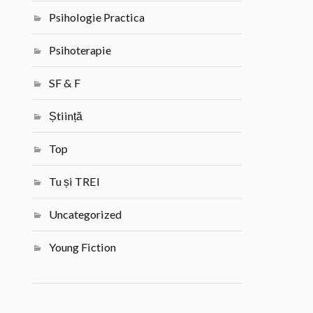
Psihologie Practica
Psihoterapie
SF & F
Știință
Top
Tu și TREI
Uncategorized
Young Fiction