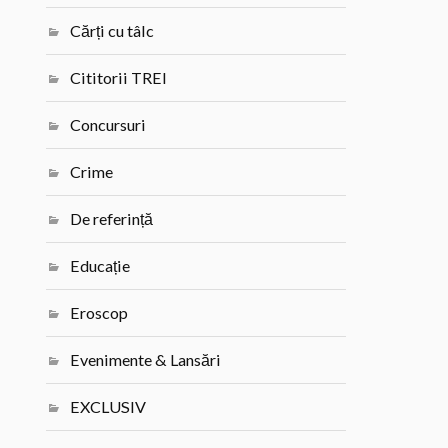
Cărți cu tâlc
Cititorii TREI
Concursuri
Crime
De referință
Educație
Eroscop
Evenimente & Lansări
EXCLUSIV